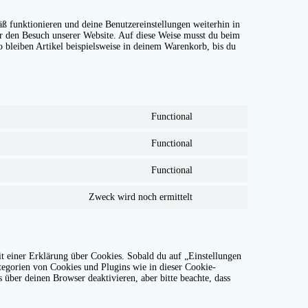
äß funktionieren und deine Benutzereinstellungen weiterhin in
ir den Besuch unserer Website. Auf diese Weise musst du beim
o bleiben Artikel beispielsweise in deinem Warenkorb, bis du
Functional
Consent
to
Functional
service
Consent
cerber-
to
security-
Functional
service
Consent
&-
polylang
to
anti-
Zweck wird noch ermittelt
service
spam
Consent
wordpress
to
service
sonstiges
t einer Erklärung über Cookies. Sobald du auf „Einstellungen
ategorien von Cookies und Plugins wie in dieser Cookie-
ber deinen Browser deaktivieren, aber bitte beachte, dass