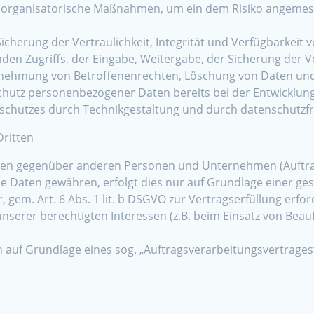
d organisatorische Maßnahmen, um ein dem Risiko angemes
erung der Vertraulichkeit, Integrität und Verfügbarkeit 
nden Zugriffs, der Eingabe, Weitergabe, der Sicherung der 
hrnehmung von Betroffenenrechten, Löschung von Daten un
Schutz personenbezogener Daten bereits bei der Entwicklun
schutzes durch Technikgestaltung und durch datenschutzfre
ritten
en gegenüber anderen Personen und Unternehmen (Auftrags
ie Daten gewähren, erfolgt dies nur auf Grundlage einer ges
 gem. Art. 6 Abs. 1 lit. b DSGVO zur Vertragserfüllung erforde
unserer berechtigten Interessen (z.B. beim Einsatz von Beau
n auf Grundlage eines sog. „Auftragsverarbeitungsvertrages