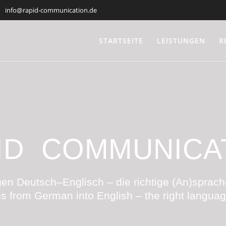
info@rapid-communication.de
STARTSEITE
LEISTUNGEN
R
ID COMMUNICA
n Deutsch–Englisch – die richtige (An)sprach
ons from German into English – the right langua